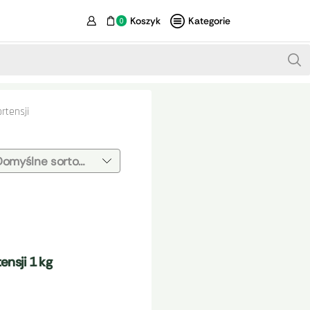
Koszyk
Kategorie
0
rtensji
nsji 1 kg