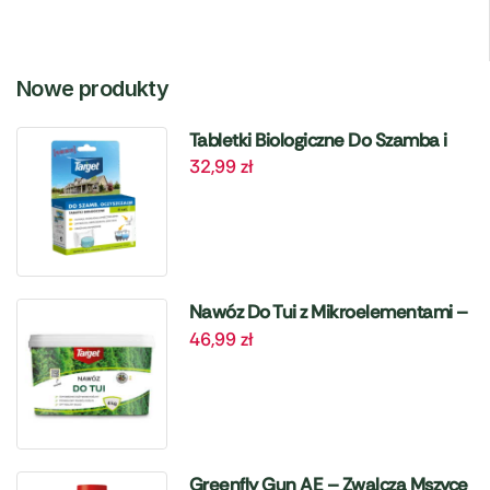
Nowe produkty
Tabletki Biologiczne Do Szamba i
32,99
zł
Oczyszczalni – 6 szt. Target
Nawóz Do Tui z Mikroelementami –
46,99
zł
4 kg Target
Greenfly Gun AE – Zwalcza Mszyce