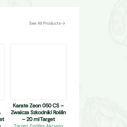
See All Products
Karate Zeon 050 CS –
a
Zwalcza Szkodniki Roślin
et
– 20 ml Target
a
Target Spółka Akcyjna