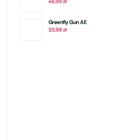
46,99
zł
Mikroelementami
– 4 kg Target
Greenfly Gun AE
20,99
zł
– Zwalcza
Mszyce – 405 ml
Target