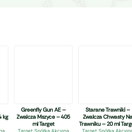
Greenfly Gun AE –
Starane Trawniki –
4 kg
Zwalcza Mszyce – 405
Zwalcza Chwasty N
ml Target
Trawniku – 20 ml Targ
na
Target Spółka Akcyjna
Target Spółka Akcyjn