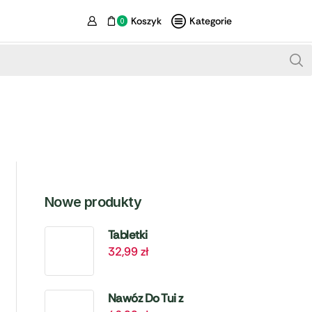
Koszyk
Kategorie
0
Nowe produkty
Tabletki
32,99
zł
Biologiczne Do
Szamba i
Oczyszczalni – 6
Nawóz Do Tui z
szt. Target