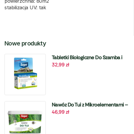
powierzchnia: 80m2
stabilizacja UV: tak
Nowe produkty
Tabletki Biologiczne Do Szamba i
32,99
zł
Oczyszczalni – 6 szt. Target
Nawóz Do Tui z Mikroelementami –
46,99
zł
4 kg Target