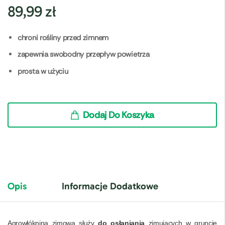
89,99
zł
chroni rośliny przed zimnem
zapewnia swobodny przepływ powietrza
prosta w użyciu
Dodaj Do Koszyka
Opis
Informacje Dodatkowe
Agrowłóknina zimowa służy
do osłaniania
zimujących w gruncie