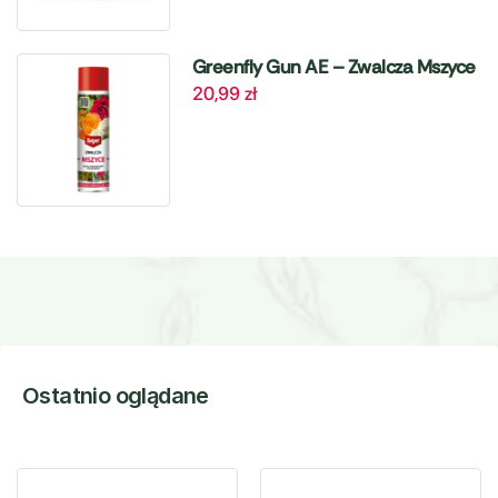
Greenfly Gun AE – Zwalcza Mszyce
20,99
zł
– 405 ml Target
Ostatnio oglądane