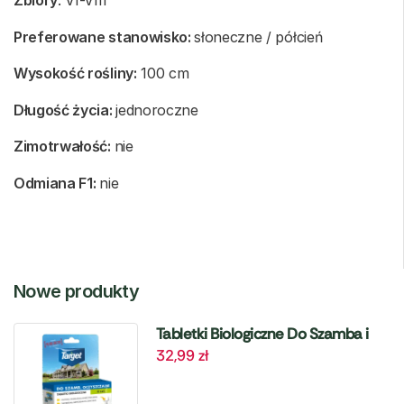
Zbiory
: VI-VIII
Preferowane stanowisko:
słoneczne / półcień
Wysokość rośliny:
100 cm
Długość życia:
jednoroczne
Zimotrwałość:
nie
Odmiana F1:
nie
Nowe produkty
Tabletki Biologiczne Do Szamba i
32,99
zł
Oczyszczalni – 6 szt. Target