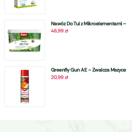
Nawóz Do Tui z Mikroelementami –
46,99
zł
4 kg Target
Greenfly Gun AE – Zwalcza Mszyce
20,99
zł
– 405 ml Target