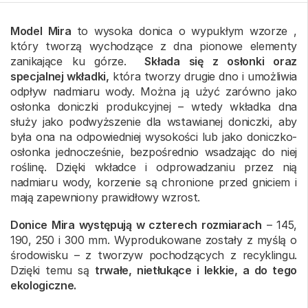
Model Mira
to wysoka donica o wypukłym wzorze ,
który tworzą wychodzące z dna pionowe elementy
zanikające ku górze.
Składa się z osłonki oraz
specjalnej wkładki,
która tworzy drugie dno i umożliwia
odpływ nadmiaru wody. Można ją użyć zarówno jako
osłonka doniczki produkcyjnej – wtedy wkładka dna
służy jako podwyższenie dla wstawianej doniczki, aby
była ona na odpowiedniej wysokości lub jako doniczko-
osłonka jednocześnie, bezpośrednio wsadzając do niej
roślinę. Dzięki wkładce i odprowadzaniu przez nią
nadmiaru wody, korzenie są chronione przed gniciem i
mają zapewniony prawidłowy wzrost.
Donice Mira występują w czterech rozmiarach
– 145,
190, 250 i 300 mm. Wyprodukowane zostały z myślą o
środowisku – z tworzyw pochodzących z recyklingu.
Dzięki temu są
trwałe, nietłukące i lekkie, a do tego
ekologiczne.