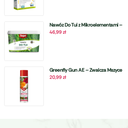
Nawóz Do Tui z Mikroelementami –
46,99
zł
4 kg Target
Greenfly Gun AE – Zwalcza Mszyce
20,99
zł
– 405 ml Target