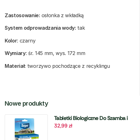
Zastosowanie:
osłonka z wkładką
System odprowadzania wody:
tak
Kolor
: czarny
Wymiary
: śr. 145 mm, wys. 172 mm
Materiał:
tworzywo pochodzące z recyklingu
Nowe produkty
Tabletki Biologiczne Do Szamba i
32,99
zł
Oczyszczalni – 6 szt. Target