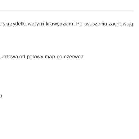
e skrzydełkowatymi krawędziami. Po ususzeniu zachowują
runtowa od połowy maja do czerwca
u