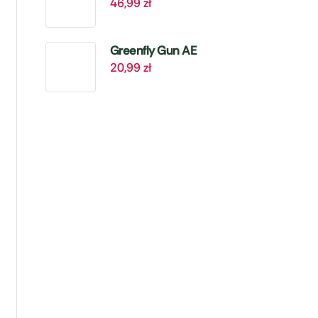
46,99
zł
Mikroelementami
– 4 kg Target
Greenfly Gun AE
20,99
zł
– Zwalcza
Mszyce – 405 ml
Target