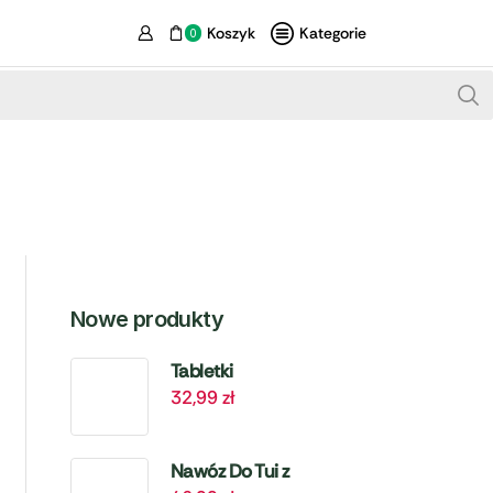
Koszyk
Kategorie
0
Nowe produkty
Tabletki
32,99
zł
Biologiczne Do
Szamba i
Oczyszczalni – 6
Nawóz Do Tui z
szt. Target