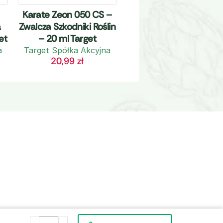
Karate Zeon 050 CS –
a
Zwalcza Szkodniki Roślin
et
– 20 ml Target
a
Target Spółka Akcyjna
20,99
zł