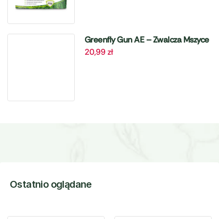
Greenfly Gun AE – Zwalcza Mszyce
20,99
zł
– 405 ml Target
Ostatnio oglądane