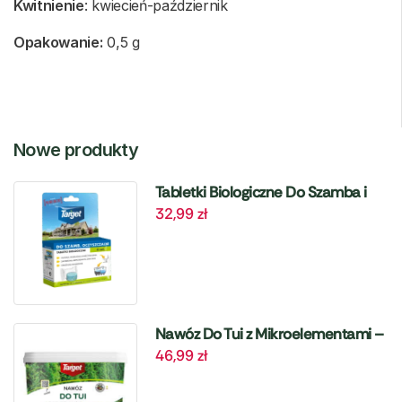
Kwitnienie
: kwiecień-październik
Opakowanie:
0,5 g
Nowe produkty
Tabletki Biologiczne Do Szamba i
32,99
zł
Oczyszczalni – 6 szt. Target
Nawóz Do Tui z Mikroelementami –
46,99
zł
4 kg Target