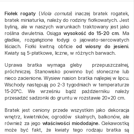
Fiołek rogaty
(
Viola cornuta
) inaczej bratek rogatek,
bratek miniaturka, należy do rodziny fiołkowatych. Jest
byliną, ale w naszych warunkach traktowany jest jako
roślina dwuletnia. Osiąga
wysokość do 15-20 cm
. Ma
gładkie, rozgałęzione łodygi o jajowato-sercowatych
liściach. Fiołki kwitną obficie
od wiosny do jesieni
.
Kwiaty są 5-płatkowe, liczne, w różnych barwach.
Uprawa bratka wymaga gleby przepuszczalnej,
próchniczej. Stanowisko powinno być słoneczne lub
nieco zacienione. Wysiew nasion bratka najlepiej w lipcu.
Wschody następują po 2-3 tygodniach w temperaturze
15-20°C. We wrześniu bądź październiku należy
przesadzić sadzonki do gruntu w rozstawie 20×20 cm.
Bratek jest ceniony przede wszystkim jako dekoracja
wnętrz, kwietników, ogrodów skalnych, balkonów, ale
również za jego
właściwości miododajne.
Ciekawostką
może być fakt, że kwiaty tego rodzaju bratka są