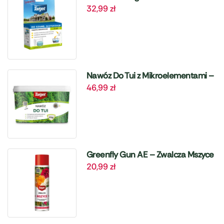
32,99
zł
Oczyszczalni – 6 szt. Target
Nawóz Do Tui z Mikroelementami –
46,99
zł
4 kg Target
Greenfly Gun AE – Zwalcza Mszyce
20,99
zł
– 405 ml Target