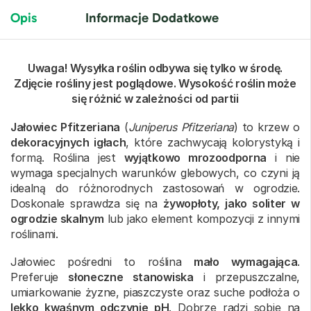
Opis
Informacje Dodatkowe
Uwaga! Wysyłka roślin odbywa się tylko w środę.
Zdjęcie rośliny jest poglądowe. Wysokość roślin może
się różnić w zależności od partii
Jałowiec Pfitzeriana
(
Juniperus Pfitzeriana
) to krzew o
dekoracyjnych igłach
, które zachwycają kolorystyką i
formą. Roślina jest
wyjątkowo mrozoodporna
i nie
wymaga specjalnych warunków glebowych, co czyni ją
idealną do różnorodnych zastosowań w ogrodzie.
Doskonale sprawdza się na
żywopłoty, jako soliter w
ogrodzie skalnym
lub jako element kompozycji z innymi
roślinami.
Jałowiec pośredni to roślina
mało wymagająca
.
Preferuje
słoneczne stanowiska
i przepuszczalne,
umiarkowanie żyzne, piaszczyste oraz suche podłoża o
lekko kwaśnym odczynie pH
. Dobrze radzi sobie na