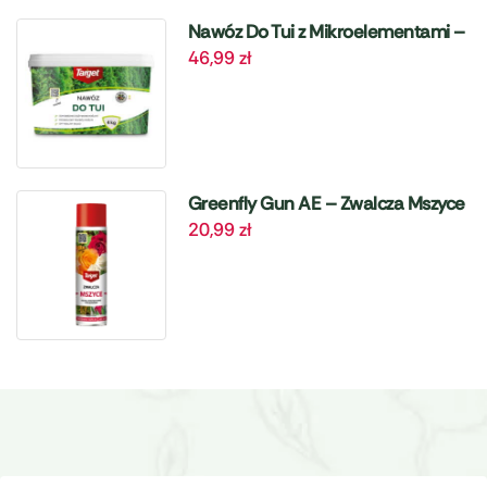
Nawóz Do Tui z Mikroelementami –
46,99
zł
4 kg Target
Greenfly Gun AE – Zwalcza Mszyce
20,99
zł
– 405 ml Target