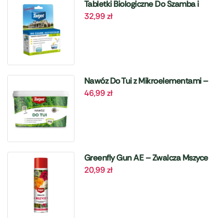
Tabletki Biologiczne Do Szamba i
32,99
zł
Oczyszczalni – 6 szt. Target
Nawóz Do Tui z Mikroelementami –
46,99
zł
4 kg Target
Greenfly Gun AE – Zwalcza Mszyce
20,99
zł
– 405 ml Target