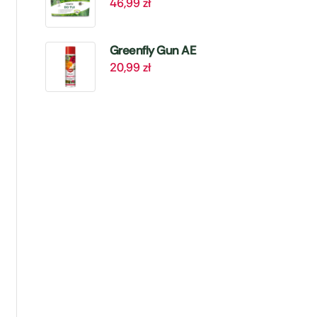
46,99
zł
Mikroelementami
– 4 kg Target
Greenfly Gun AE
20,99
zł
– Zwalcza
Mszyce – 405 ml
Target