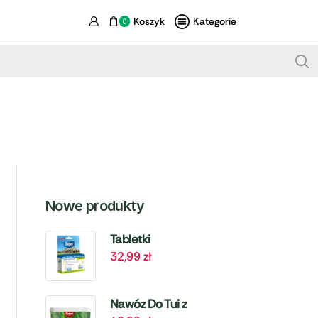
Koszyk
Kategorie
0
Nowe produkty
Tabletki
32,99
zł
Biologiczne Do
Szamba i
Oczyszczalni – 6
Nawóz Do Tui z
szt. Target