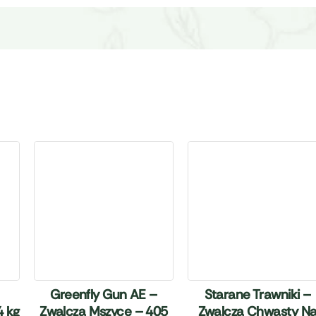
Greenfly Gun AE –
Starane Trawniki –
4 kg
Zwalcza Mszyce – 405
Zwalcza Chwasty N