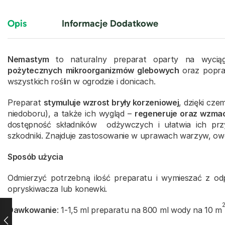
Opis
Informacje Dodatkowe
Nemastym
to naturalny preparat oparty na wycią
pożytecznych mikroorganizmów glebowych
oraz popra
wszystkich roślin w ogrodzie i donicach.
Preparat
stymuluje wzrost bryły korzeniowej
, dzięki cz
niedoboru), a także ich wygląd –
regeneruje oraz wzma
dostępność składników odżywczych i ułatwia ich przy
szkodniki. Znajduje zastosowanie w uprawach warzyw, owo
Sposób użycia
Odmierzyć potrzebną ilość preparatu i wymieszać z odp
opryskiwacza lub konewki.
Dawkowanie
: 1-1,5 ml preparatu na 800 ml wody na 10 m