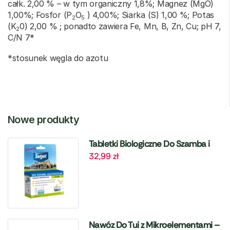
całk. 2,00 % – w tym organiczny 1,8%; Magnez (MgO)
1,00%; Fosfor (P
O
) 4,00%; Siarka (S) 1,00 %; Potas
2
5
(K
0) 2,00 % ; ponadto zawiera Fe, Mn, B, Zn, Cu; pH 7,
2
C/N 7*
*stosunek węgla do azotu
Nowe produkty
Tabletki Biologiczne Do Szamba i
32,99
zł
Oczyszczalni – 6 szt. Target
Nawóz Do Tui z Mikroelementami –