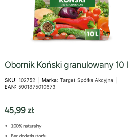
Obornik Koński granulowany 10 l
SKU:
102752
Marka:
Target Spółka Akcyjna
EAN:
5901875010673
45,99
zł
100% naturalny
Bez dodatku torfu