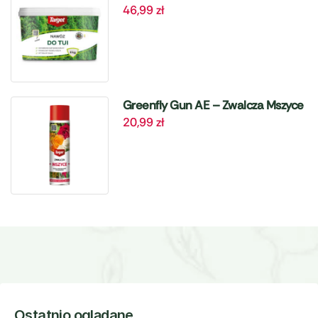
46,99
zł
4 kg Target
Greenfly Gun AE – Zwalcza Mszyce
20,99
zł
– 405 ml Target
Ostatnio oglądane