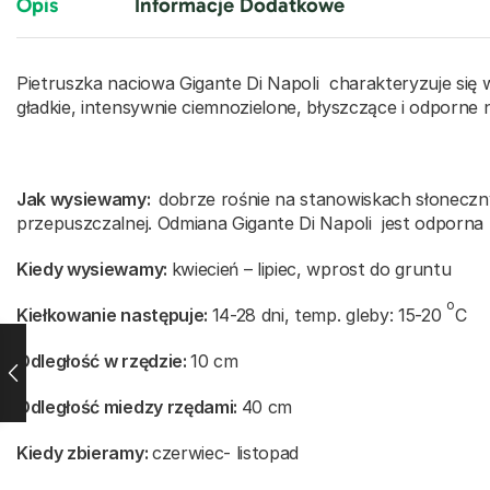
Opis
Informacje Dodatkowe
Pietruszka naciowa Gigante Di Napoli charakteryzuje się 
gładkie, intensywnie ciemnozielone, błyszczące i odporne
Jak wysiewamy:
dobrze rośnie na stanowiskach słoneczny
przepuszczalnej. Odmiana Gigante Di Napoli jest odporna
Kiedy wysiewamy:
kwiecień – lipiec, wprost do gruntu
o
Kiełkowanie następuje:
14-28 dni, temp. gleby: 15-20
C
Odległość w rzędzie:
10 cm
Odległość miedzy rzędami:
40 cm
Kiedy zbieramy:
czerwiec- listopad