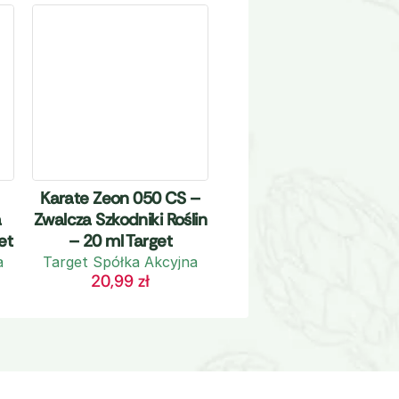
Karate Zeon 050 CS –
a
Zwalcza Szkodniki Roślin
et
– 20 ml Target
a
Target Spółka Akcyjna
20,99
zł