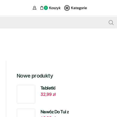
Koszyk
Kategorie
0
Nowe produkty
Tabletki
32,99
zł
Biologiczne Do
Szamba i
Oczyszczalni – 6
Nawóz Do Tui z
szt. Target