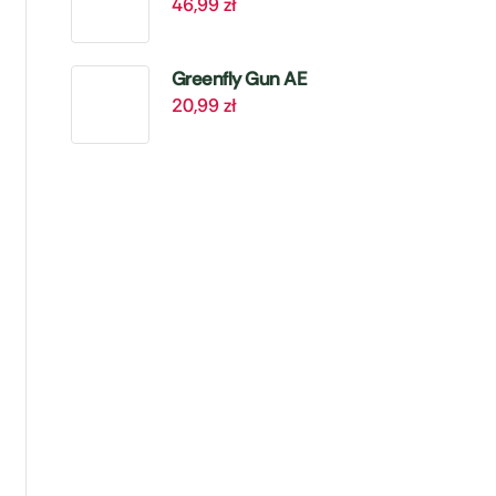
46,99
zł
Mikroelementami
– 4 kg Target
Greenfly Gun AE
20,99
zł
– Zwalcza
Mszyce – 405 ml
Target