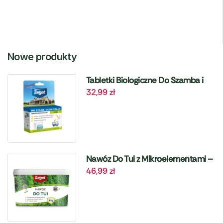
Nowe produkty
Tabletki Biologiczne Do Szamba i
32,99
zł
Oczyszczalni – 6 szt. Target
Nawóz Do Tui z Mikroelementami –
46,99
zł
4 kg Target