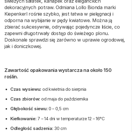
świeżych sałatek, kanapek oraz eleganckich
dekoracyjnych potraw. Odmiana Lollo Bionda marki
Kiepenkerl rośnie szybko, jest łatwa w pielęgnacji i
odporna na wybijanie w pędy kwiatowe. Można ją
zbierać sukcesywnie, odrywając pojedyncze liście, co
zapewni długotrwały dostęp do świeżego plonu.
Doskonale sprawdzi się zarówno w uprawie ogrodowej,
jak i doniczkowej.
Zawartość opakowania wystarcza na około 150
roślin.
Czas wysiewu:
od kwietnia do sierpnia
Czas zbiorów:
od maja do października
Głębokość siewu:
0 – 0,5 cm
Kiełkowanie:
7 – 14 dni w temperaturze 12 – 16°C
Odległość sadzenia:
30 cm