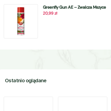
Greenfly Gun AE – Zwalcza Mszyce
20,99
zł
– 405 ml Target
Ostatnio oglądane