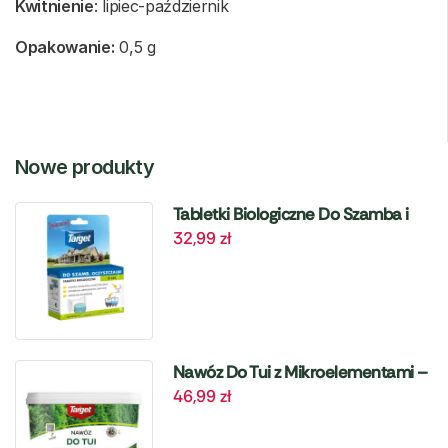
Kwitnienie
: lipiec-październik
Opakowanie:
0,5 g
Nowe produkty
Tabletki Biologiczne Do Szamba i
32,99
zł
Oczyszczalni – 6 szt. Target
Nawóz Do Tui z Mikroelementami –
46,99
zł
4 kg Target