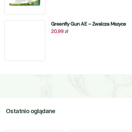
Greenfly Gun AE – Zwalcza Mszyce
20,99
zł
– 405 ml Target
Ostatnio oglądane