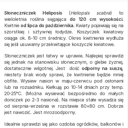
Słoneczniczek Heliposis
(
Heliopsis scabra
) to
wieloletnia roślina sięgająca
do 120 cm wysokości
.
Kwitnie
od lipca do października
. Kwiaty pojawiają się na
szorstkiej i sztywnej łodydze. Koszyczek kwiatowy
osiąga ok. 8-10 cm średnicy. Okres kwitnienia wydłuża
się jeśli usuwamy przekwitające koszyczki kwiatowe.
Słoneczniczek jest łatwy w uprawie. Najlepiej sprawdzi
się jednak na stanowisku słonecznym, o glebie żyznej,
dostatecznie wilgotnej. Jest dość
odporny na suszę
,
niestety brak wody sprawi, że kwitnienie będzie mniej
obfite. Wysiew nasion w maju-czerwcu pod osłonami
lub na rozsadniku. Kiełkują po 10-14 dniach przy temp.
20-25°C. (Można wysiewać bezpośrednio do małych
doniczek po 2-3 nasiona). Na miejsce stałe wysadza się
od sierpnia-września w rozstawie 80×80 cm. Dobrze
jest nawozić. Jest mrozoodporny.
Idealnie sprawdzi się jako ozdoba ogródków, balkonów i