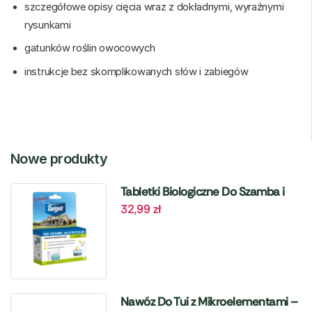
szczegółowe opisy cięcia wraz z dokładnymi, wyraźnymi
rysunkami
gatunków roślin owocowych
instrukcje bez skomplikowanych słów i zabiegów
Nowe produkty
Tabletki Biologiczne Do Szamba i
32,99
zł
Oczyszczalni – 6 szt. Target
Nawóz Do Tui z Mikroelementami –