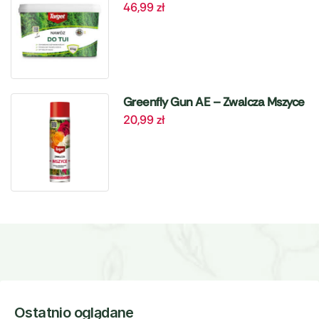
46,99
zł
4 kg Target
Greenfly Gun AE – Zwalcza Mszyce
20,99
zł
– 405 ml Target
Ostatnio oglądane