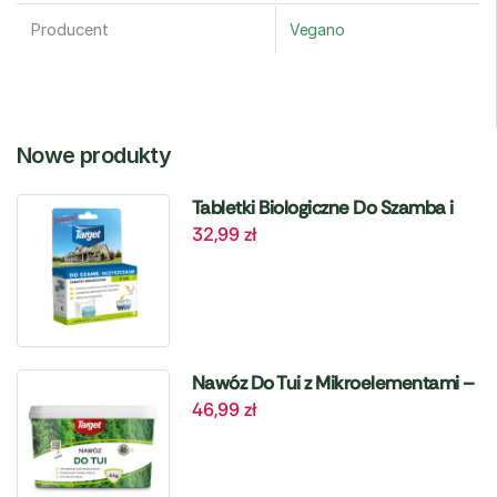
Producent
Vegano
Nowe produkty
Tabletki Biologiczne Do Szamba i
32,99
zł
Oczyszczalni – 6 szt. Target
Nawóz Do Tui z Mikroelementami –
46,99
zł
4 kg Target