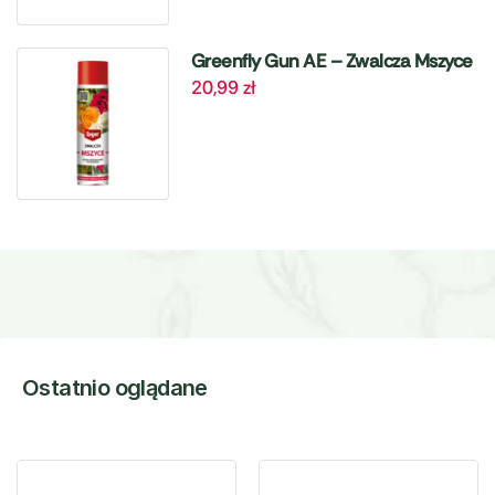
Greenfly Gun AE – Zwalcza Mszyce
20,99
zł
– 405 ml Target
Ostatnio oglądane