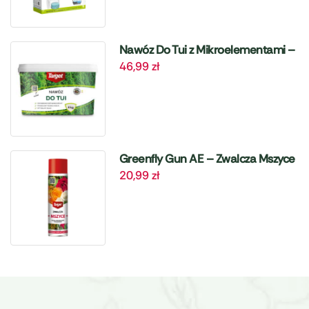
Nawóz Do Tui z Mikroelementami –
46,99
zł
4 kg Target
Greenfly Gun AE – Zwalcza Mszyce
20,99
zł
– 405 ml Target