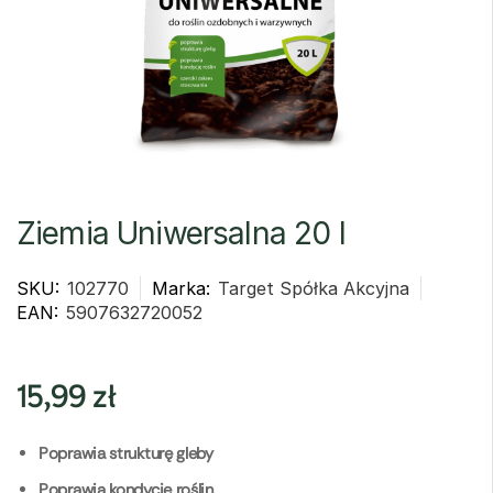
Ziemia Uniwersalna 20 l
SKU:
102770
Marka:
Target Spółka Akcyjna
EAN:
5907632720052
15,99
zł
Poprawia strukturę gleby
Poprawia kondycję roślin