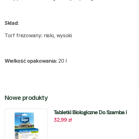
Skład:
Torf frezowany: niski, wysoki
Wielkość opakowania:
20 l
Nowe produkty
Tabletki Biologiczne Do Szamba i
32,99
zł
Oczyszczalni – 6 szt. Target