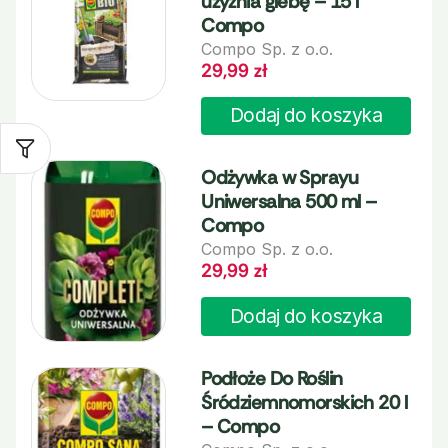
użyźnia glebę – 15 l
Compo
Compo Sp. z o.o.
29,99
zł
Dodaj do koszyka
Odżywka w Sprayu
Uniwersalna 500 ml –
Compo
Compo Sp. z o.o.
29,99
zł
Dodaj do koszyka
Podłoże Do Roślin
Śródziemnomorskich 20 l
– Compo