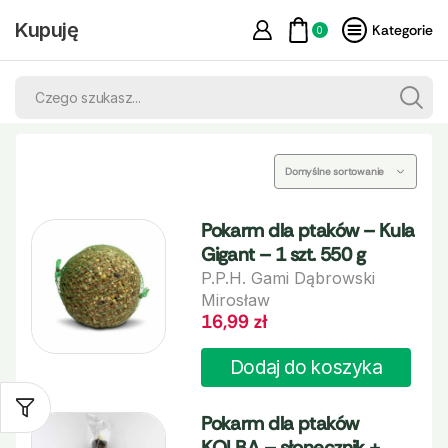
Kupuję
Kategorie
0
Pokarm dla ptaków – Kula
Gigant – 1 szt. 550 g
P.P.H. Gami Dąbrowski
Mirosław
16,99
zł
Dodaj do koszyka
Pokarm dla ptaków
KOLBA – słonecznik +